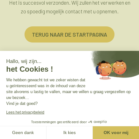
Het is succesvol verzonden. Wij zullen het verwerken en
zo spoedig mogelijk contact met u opnemen.
TERUG NAAR DE STARTPAGINA
Hallo, wij zijn...
het Cookies !
We hebben gewacht tot we zeker wisten dat
u geïnteresseerd was in de inhoud van deze
site alvorens u lastig te vallen, maar we willen u graag vergezellen op
uw bezoek...
Vind je dat goed?
Lees het privacybeleid
© By Poush — Photos
©Jean-Pierre Ruelle
et ©Provlux
Toestemmingen gecertificeerd door
Menu du bas - Néerlandais
Geen dank
Ik kies
OK voor mij