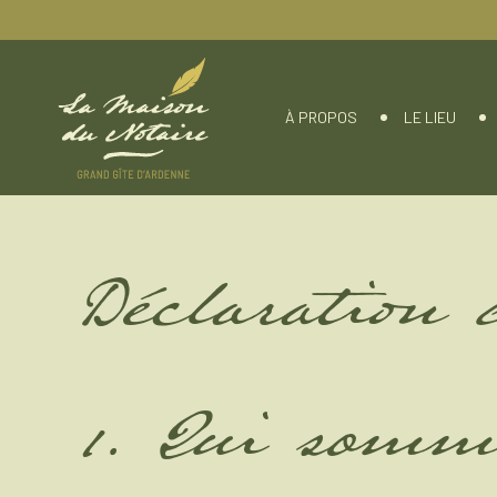
À PROPOS
LE LIEU
Déclaration 
1. Qui somm